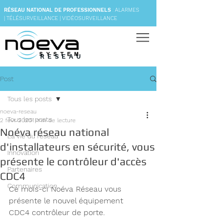
RÉSEAU NATIONAL DE
PROFESSIONNELS
:
ALARMES
| TÉLÉSURVEILLANCE | VIDÉOSURVEILLANCE
RESEAU
Post
Tous les posts
noeva-reseau
Tous les posts
2 févr. 2020
1 min de lecture
Noéva réseau national
La vie du réseau
d'installateurs en sécurité, vous
Innovation
présente le contrôleur d'accès
Partenaires
CDC4
Communication
Ce mois-ci Noéva Réseau vous 
présente le nouvel équipement 
CDC4 contrôleur de porte. 